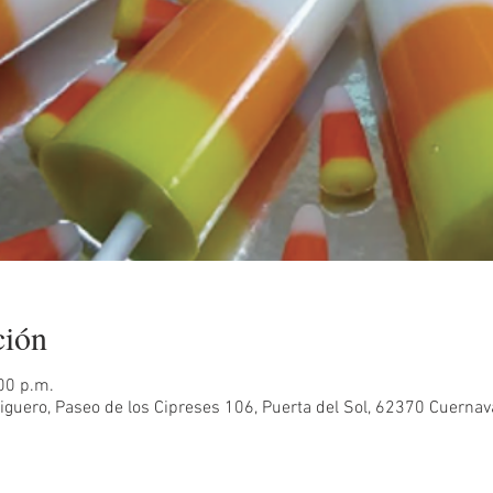
ción
00 p.m.
guero, Paseo de los Cipreses 106, Puerta del Sol, 62370 Cuernava