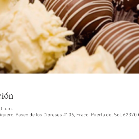
ción
0 p.m.
guero, Paseo de los Cipreses #106, Fracc. Puerta del Sol, 62370 